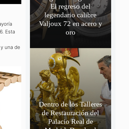
El regreso del
legendario calibre
Valjoux 72 en acero y
ayoría
oro
6. Esta
 y una de
Dentro de los Talleres
de Restauración del
Palacio Real de