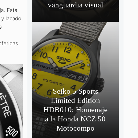
vanguardia visual
a. Está
 y lacado
s
sferidas
Seiko 5 Sports
Limited Edition
HDB010: Homenaje
a la Honda NCZ 50
Motocompo