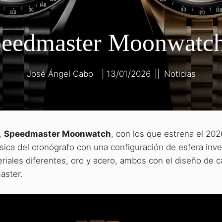
eedmaster Moonwatch
José Ángel Cabo
13/01/2026
|
|
Noticias
,
Speedmaster Moonwatch
, con los que estrena el 202
sica del cronógrafo con una configuración de esfera inve
riales diferentes, oro y acero, ambos con el diseño de c
aster.