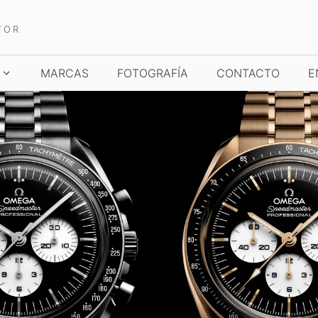
TOR
MARCAS
FOTOGRAFÍA
CONTACTO
E
TCHES AND WONDERS
TIME TO WATCHES