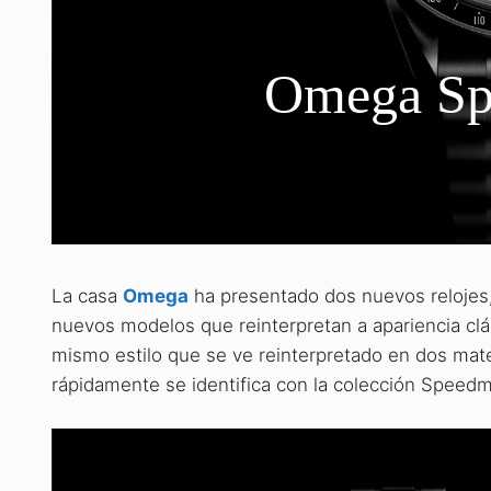
Omega Sp
La casa
Omega
ha presentado dos nuevos relojes
nuevos modelos que reinterpretan a apariencia clá
mismo estilo que se ve reinterpretado en dos mate
rápidamente se identifica con la colección Speedm