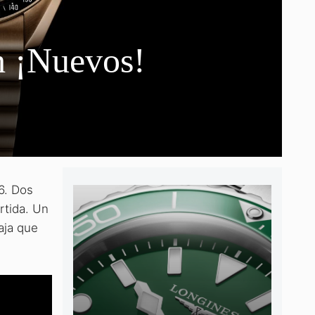
 ¡Nuevos!
6. Dos
rtida. Un
aja que