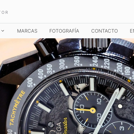
TOR
MARCAS
FOTOGRAFÍA
CONTACTO
E
TCHES AND WONDERS
TIME TO WATCHES