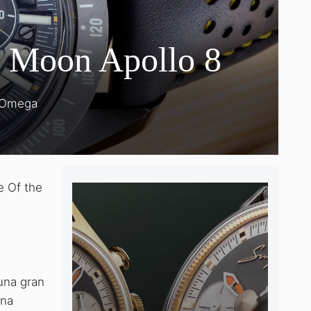
e Moon Apollo 8
Omega
 Of the
una gran
ina