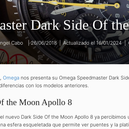
ter Dark Side Of th
ngel Cabo
26/06/2018
|
16/01/2024
|
8,
Omega
nos presenta su Omega Speedmaster Dark Side
iferencias con los modelos anteriores.
f the Moon Apollo 8
l nuevo Dark Side Of the Moon Apollo 8 ya percibimos 
 Una esfera esqueletada que permite ver puentes y la plat