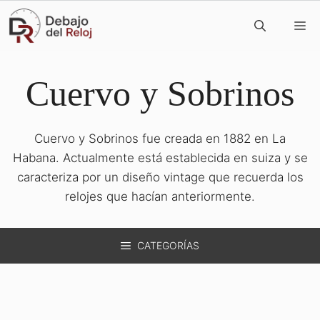
Saltar
M
al
contenido
Cuervo y Sobrinos
Cuervo y Sobrinos fue creada en 1882 en La
Habana. Actualmente está establecida en suiza y se
caracteriza por un diseño vintage que recuerda los
relojes que hacían anteriormente.
CATEGORÍAS
08/07/2016
por
José Ángel Cabo
CUERVO Y SOBRINOS Historia