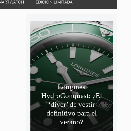
MARTWATCH
EDICIÓN LIMITADA
Longines
HydroConquest: ¿El
‘diver’ de vestir
definitivo para el
verano?