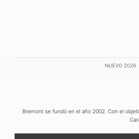
Saltar
al
contenido
NUEVO 2026
Bremont se fundó en el año 2002. Con el objetiv
Car
NOVEDADES
WA