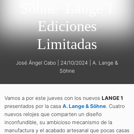
Söhne Lange 1
Ediciones
Limitadas
José Ángel Cabo
|
24/10/2024
|
A. Lange &
Söhne
Vamos a por este jueves con los nuevos
LANGE 1
presentados por la casa
A. Lange & Söhne
. Cuatro
nuevos relojes que comparten un diseño
inconfundible, su ambicioso mecanismo de la
manufactura y el acabado artesanal que pocas casas